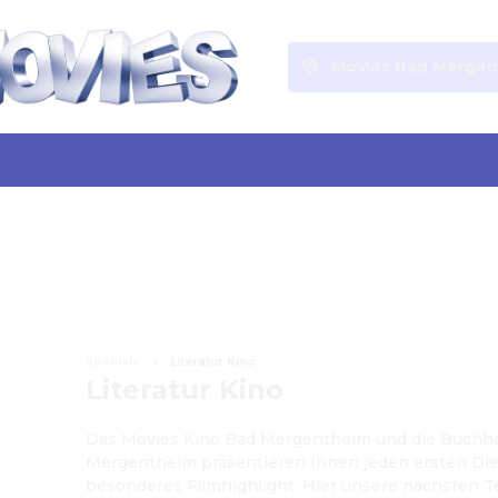
Movies Bad Merge
Specials
Literatur Kino
Literatur Kino
Das Movies Kino Bad Mergentheim und die Buchha
Mergentheim präsentieren Ihnen jeden ersten Die
besonderes Filmhighlight. Hier unsere nächsten T