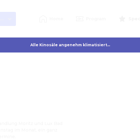
ntheim
Home
Program
Spec
Alle Kinosäle angenehm klimatisiert...
ndlung Moritz und Lux Bad
nstag im Monat, ein ganz
ermine.